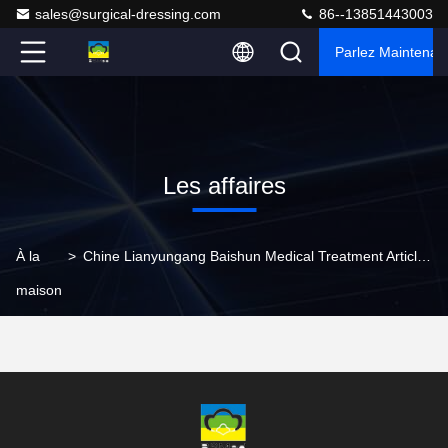
sales@surgical-dressing.com
86--13851443003
Parlez Maintenant
Les affaires
À la
>
Chine Lianyungang Baishun Medical Treatment Articles Co.,Ltd. Company Cases
maison