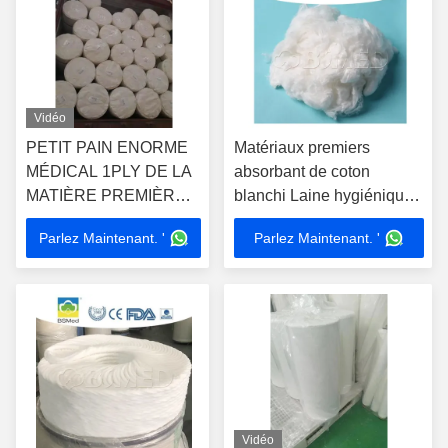
Vidéo
PETIT PAIN ENORME
Matériaux premiers
MÉDICAL 1PLY DE LA
absorbant de coton
MATIÈRE PREMIÈRE
blanchi Laine hygiénique
GUAZE
médicale personnalisée
Parlez Maintenant. '
Parlez Maintenant. '
Vidéo