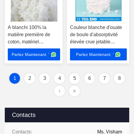
A blanchi 100% la
Couleur blanche d'ouate
matière première de
de boule d'absorptivité
coton, matériel
élevée crue jetable
organique de coton de
médicale d'écouvillon
Parlez Maintenant. '
Parlez Maintenant. '
premiers secours
1
2
3
4
5
6
7
8
Contacts
Contacts:
Ms. Visham