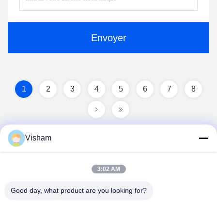
Envoyer
1
2
3
4
5
6
7
8
Visham
3:02 AM
Good day, what product are you looking for?
Lianyungang Baishun Medical Treatment
Articles Co.,Ltd.