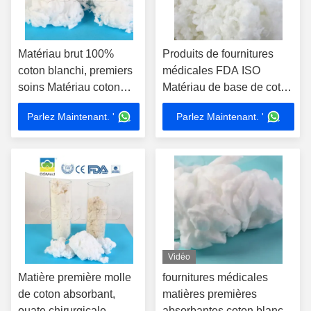
Matériau brut 100%
Produits de fournitures
coton blanchi, premiers
médicales FDA ISO
soins Matériau coton
Matériau de base de coton
biologique certifié CE
absorbant blanchi
Parlez Maintenant. '
Parlez Maintenant. '
ISO FDA
Vidéo
Matière première molle
fournitures médicales
de coton absorbant,
matières premières
ouate chirurgicale
absorbantes coton blanchi