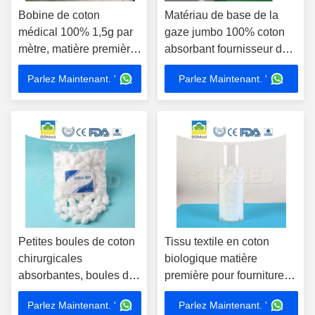
Bobine de coton
Matériau de base de la
médical 100% 1,5g par
gaze jumbo 100% coton
mètre, matière première
absorbant fournisseur de
pour tampons et boules,
rouleaux de gaze jumbo
Parlez Maintenant. '
Parlez Maintenant. '
20g, taille 23g,
absorbant l'eau,
consommables
médicaux, coton
médical absorbant,
coton chirurgical, bobine
de coton
Petites boules de coton
Tissu textile en coton
chirurgicales
biologique matière
absorbantes, boules de
première pour fournitures
coton médicales
médicales
Parlez Maintenant. '
Parlez Maintenant. '
jetables