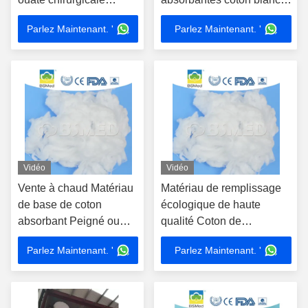
blanche brunâtre
fournitures hospitalières
Parlez Maintenant. '
Parlez Maintenant. '
produits
Vidéo
Vidéo
Vente à chaud Matériau
Matériau de remplissage
de base de coton
écologique de haute
absorbant Peigné ou
qualité Coton de
peigné Fabrication de
remplissage de fibres
Parlez Maintenant. '
Parlez Maintenant. '
rouleau de coton Boule
Coton brut blanchi
de coton