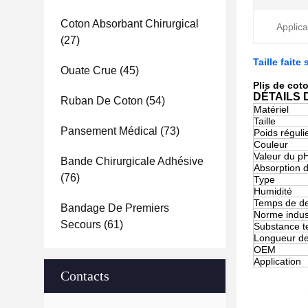
Coton Absorbant Chirurgical
Applica
(27)
Taille fait
Ouate Crue
(45)
Plis de cot
DÉTAILS 
Ruban De Coton
(54)
Matériel
Taille
Pansement Médical
(73)
Poids réguli
Couleur
Valeur du p
Bande Chirurgicale Adhésive
Absorption d
(76)
Type
Humidité
Temps de d
Bandage De Premiers
Norme indust
Secours
(61)
Substance te
Longueur de
OEM
Application
Contacts