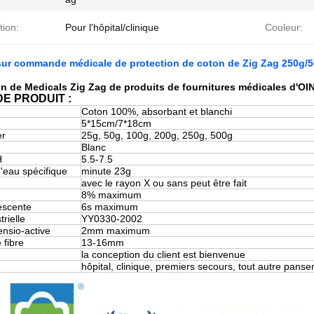
tion:
Pour l'hôpital/clinique
Couleur:
e sur commande médicale de protection de coton de Zig Zag 250g/50
on de Medicals Zig Zag de produits de fournitures médicales d'OI
DE PRODUIT :
Coton 100%, absorbant et blanchi
5*15cm/7*18cm
er
25g, 50g, 100g, 200g, 250g, 500g
Blanc
H
5.5-7.5
'eau spécifique
minute 23g
avec le rayon X ou sans peut être fait
8% maximum
escente
6s maximum
rielle
YY0330-2002
nsio-active
2mm maximum
 fibre
13-16mm
la conception du client est bienvenue
hôpital, clinique, premiers secours, tout autre pans