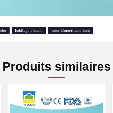
nche
habillage d'ouate
coton blanchi absorbant
Produits similaires