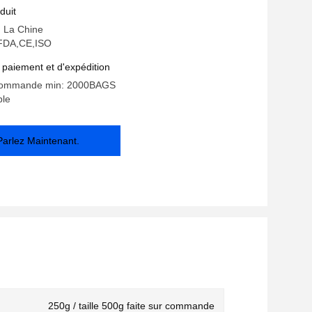
linique
duit
: La Chine
: FDA,CE,ISO
 paiement et d'expédition
 commande min: 2000BAGS
ble
Parlez Maintenant.
250g / taille 500g faite sur commande