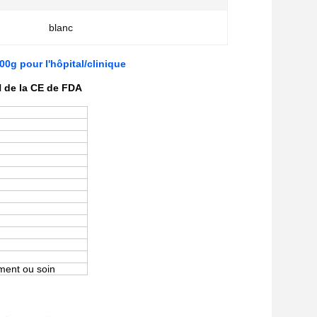
blanc
0g pour l'hôpital/clinique
N de la CE de FDA
ement ou soin