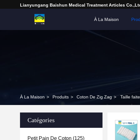
Lianyungang Baishun Medical Treatment Articles Co.,Lt
À La Maison
Prod
À La Maison
>
Produits
>
Coton De Zig Zag
>
Taille fa
Catégories
Petit Pain De Coton
(125)