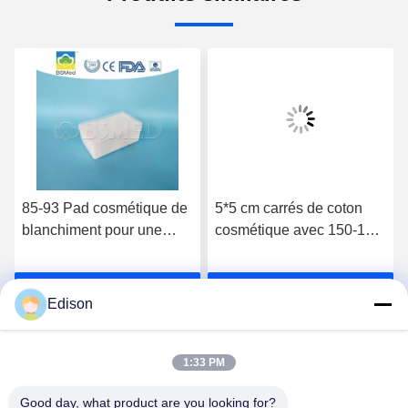
85-93 Pad cosmétique de
5*5 cm carrés de coton
blanchiment pour une
cosmétique avec 150-180
application uniforme et
g par mètre carré
fluide des produits de
Parlez Maintenant.
Parlez Maintenant.
soins de la peau
Edison
1:33 PM
Good day, what product are you looking for?