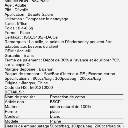
Modèle NON : BSCP002
Âge : Adulte
Plié : Dévoilé
Application : Beauté Salom
Utilisation : Composez le nettoyage
Taille : 5*6cm
Poids : 0.4-0.6g
Forme : Place
Certificat : ISO13485/FDA/Ce
Remarques : La taille, le poids et l'Abdorbency peuvent être
adaptés aux besoins du client
OEM : Accueilli
Garantie : 5 ans
Terme de paiement : Dépôt de 30% à l'avance et équilibrer 70%
sur la copie O
Marque déposée : Baishun
Paquet de transport : Sac/Bax d'Intérieur-PE ; Externe-carton
Spécifications : 80pcs/bag ; 100pcs/bag ; 200pcs/bag
Origine : Jiangsu, Chine
Code de HS : 5601210000
DÉTAILS :
Nom de produit :
Protection de coton
Article non :
BSCP
Matériel
coton naturel de 100%
Forme
place
Couleur
Blanc
Modèle
Plaine
Détails de empaquetage
50pcs/bag, 100pcs/bag, 200pcs/bag ou ada