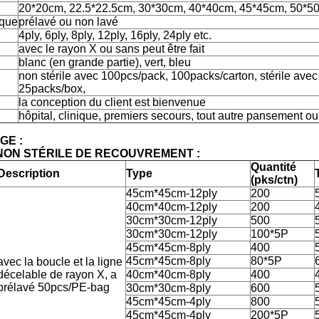
20*20cm, 22.5*22.5cm, 30*30cm, 40*40cm, 45*45cm, 50*5
ique
prélavé ou non lavé
4ply, 6ply, 8ply, 12ply, 16ply, 24ply etc.
avec le rayon X ou sans peut être fait
blanc (en grande partie), vert, bleu
non stérile avec 100pcs/pack, 100packs/carton, stérile avec
25packs/box,
la conception du client est bienvenue
n
hôpital, clinique, premiers secours, tout autre pansement ou
GE :
NON STÉRILE DE RECOUVREMENT :
Quantité
Description
Type
(pks/ctn)
45cm*45cm-12ply
200
40cm*40cm-12ply
200
30cm*30cm-12ply
500
30cm*30cm-12ply
100*5P
45cm*45cm-8ply
400
45cm*45cm-8ply
80*5P
avec la boucle et la ligne
décelable de rayon X, a
40cm*40cm-8ply
400
prélavé 50pcs/PE-bag
30cm*30cm-8ply
600
45cm*45cm-4ply
800
45cm*45cm-4ply
200*5P