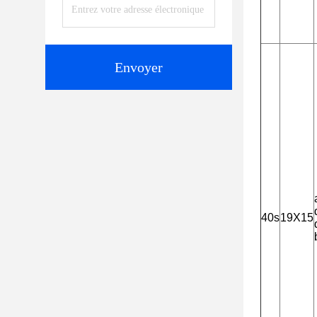
Envoyer
40s
19X15