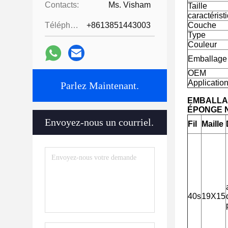
Contacts:
Ms. Visham
Taille
caractérist
Téléphone:
+8613851443003
Couche
Type
Couleur
Emballage
OEM
Applicatio
Parlez Maintenant.
EMBALLA
ÉPONGE 
Envoyez-nous un courriel.
Fil
Maille
40s
19X15