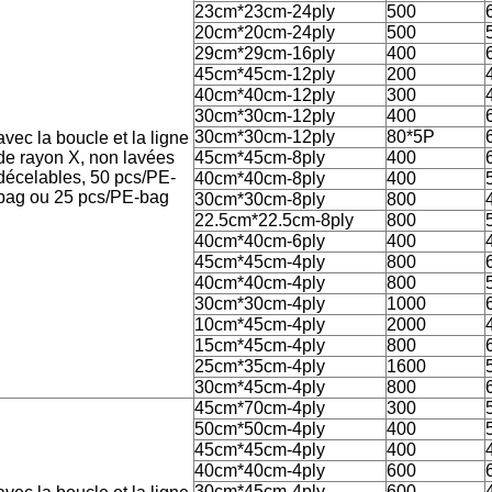
23cm*23cm-24ply
500
20cm*20cm-24ply
500
29cm*29cm-16ply
400
45cm*45cm-12ply
200
40cm*40cm-12ply
300
30cm*30cm-12ply
400
30cm*30cm-12ply
80*5P
avec la boucle et la ligne
de rayon X, non lavées
45cm*45cm-8ply
400
décelables, 50 pcs/PE-
40cm*40cm-8ply
400
bag ou 25 pcs/PE-bag
30cm*30cm-8ply
800
22.5cm*22.5cm-8ply
800
40cm*40cm-6ply
400
45cm*45cm-4ply
800
40cm*40cm-4ply
800
30cm*30cm-4ply
1000
10cm*45cm-4ply
2000
15cm*45cm-4ply
800
25cm*35cm-4ply
1600
30cm*45cm-4ply
800
45cm*70cm-4ply
300
50cm*50cm-4ply
400
45cm*45cm-4ply
400
40cm*40cm-4ply
600
30cm*45cm-4ply
600