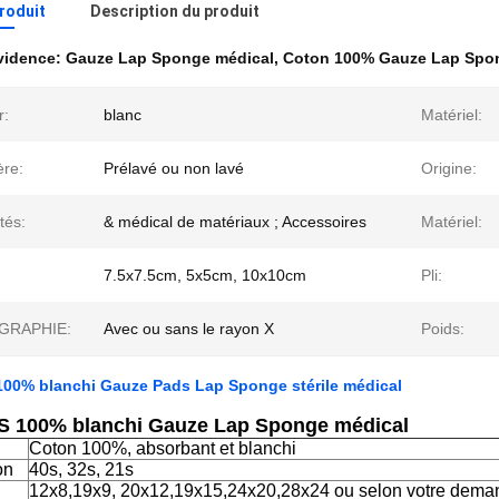
produit
Description du produit
évidence:
Gauze Lap Sponge médical
,
Coton 100% Gauze Lap Spo
r:
blanc
Matériel:
ère:
Prélavé ou non lavé
Origine:
tés:
& médical de matériaux ; Accessoires
Matériel:
7.5x7.5cm, 5x5cm, 10x10cm
Pli:
GRAPHIE:
Avec ou sans le rayon X
Poids:
100% blanchi Gauze Pads Lap Sponge stérile médical
S 100% blanchi Gauze Lap Sponge médical
Coton 100%, absorbant et blanchi
on
40s, 32s, 21s
12x8,19x9, 20x12,19x15,24x20,28x24 ou selon votre dema