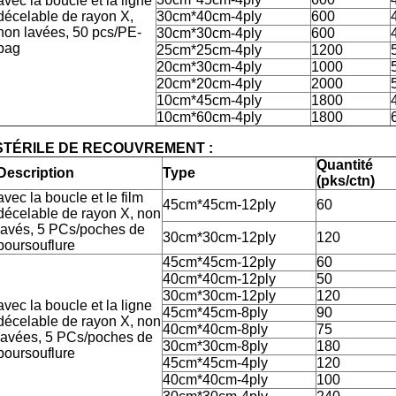
avec la boucle et la ligne
décelable de rayon X,
30cm*40cm-4ply
600
non lavées, 50 pcs/PE-
30cm*30cm-4ply
600
bag
25cm*25cm-4ply
1200
20cm*30cm-4ply
1000
20cm*20cm-4ply
2000
10cm*45cm-4ply
1800
10cm*60cm-4ply
1800
STÉRILE DE RECOUVREMENT :
Quantité
Description
Type
(pks/ctn)
avec la boucle et le film
45cm*45cm-12ply
60
décelable de rayon X, non
lavés, 5 PCs/poches de
30cm*30cm-12ply
120
boursouflure
45cm*45cm-12ply
60
40cm*40cm-12ply
50
30cm*30cm-12ply
120
avec la boucle et la ligne
45cm*45cm-8ply
90
décelable de rayon X, non
40cm*40cm-8ply
75
lavées, 5 PCs/poches de
30cm*30cm-8ply
180
boursouflure
45cm*45cm-4ply
120
40cm*40cm-4ply
100