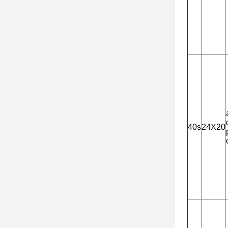
40s
24X20