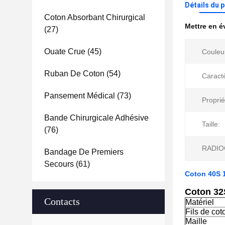
Détails du 
Coton Absorbant Chirurgical
Mettre en 
(27)
Ouate Crue
(45)
Couleu
Ruban De Coton
(54)
Caract
Pansement Médical
(73)
Proprié
Bande Chirurgicale Adhésive
Taille:
(76)
RADIO
Bandage De Premiers
Secours
(61)
Coton 40S 
Coton 32
Contacts
Matériel
Fils de cot
Maille