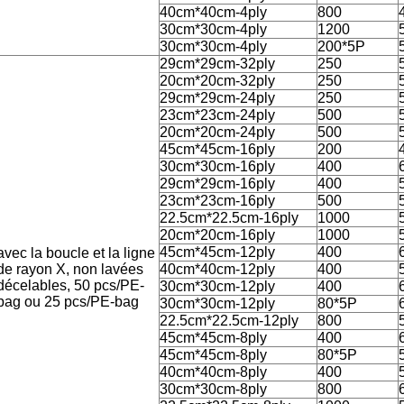
40cm*40cm-4ply
800
30cm*30cm-4ply
1200
30cm*30cm-4ply
200*5P
29cm*29cm-32ply
250
20cm*20cm-32ply
250
29cm*29cm-24ply
250
23cm*23cm-24ply
500
20cm*20cm-24ply
500
45cm*45cm-16ply
200
30cm*30cm-16ply
400
29cm*29cm-16ply
400
23cm*23cm-16ply
500
22.5cm*22.5cm-16ply
1000
20cm*20cm-16ply
1000
45cm*45cm-12ply
400
avec la boucle et la ligne
de rayon X, non lavées
40cm*40cm-12ply
400
décelables, 50 pcs/PE-
30cm*30cm-12ply
400
bag ou 25 pcs/PE-bag
30cm*30cm-12ply
80*5P
22.5cm*22.5cm-12ply
800
45cm*45cm-8ply
400
45cm*45cm-8ply
80*5P
40cm*40cm-8ply
400
30cm*30cm-8ply
800