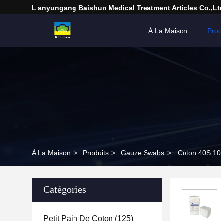
Lianyungang Baishun Medical Treatment Articles Co.,Lt
À La Maison
Prod
À La Maison
>
Produits
>
Gauze Swabs
>
Coton 40S 10
Catégories
Petit Pain De Coton
(125)