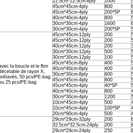
22.5cm*22.5cm-8ply
1000
45cm*45cm-4ply
800
45cm*45cm-4ply
200*5P
40cm*40cm-4ply
800
30cm*30cm-4ply
1600
30cm*30cm-4ply
200*5P
45cm*45cm-12ply
200
45cm*45cm-12ply
200
40cm*40cm-12ply
200
30cm*30cm-12ply
500
30cm*30cm-12ply
100
45cm*45cm-8ply
400
avec la boucle et le flim
40cm*40cm-8ply
400
décelable de rayon X,
30cm*30cm-8ply
600
prélavés, 50 pcs/PE-bag
45cm*45cm-4ply
800
ou 25 pcs/PE-bag
45cm*45cm-4ply
40*5P
40cm*40cm-4ply
800
30cm*30cm-4ply
1200
10cm*45cm-4ply
500
10cm*45cm-4ply
100*5P
20cm*90cm-4ply
500
29cm*29cm-32ply
200
32.5cm*32.5cm-24ply
200
29cm*29cm-24ply
250