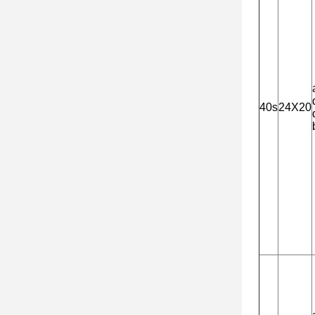
40s
24X20