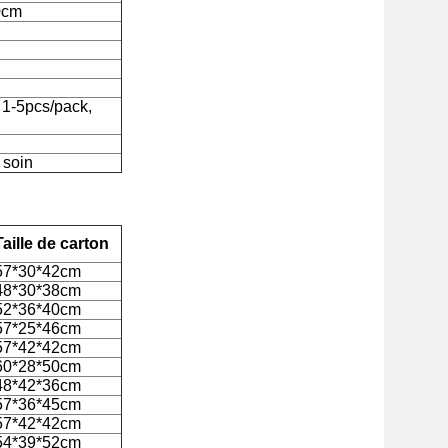
0cm
 1-5pcs/pack,
 soin
Taille de carton
57*30*42cm
48*30*38cm
52*36*40cm
57*25*46cm
57*42*42cm
60*28*50cm
48*42*36cm
57*36*45cm
57*42*42cm
54*39*52cm