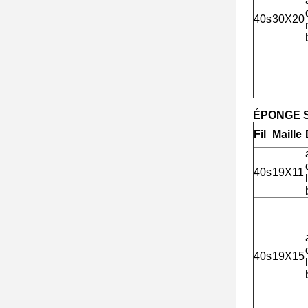
40s
30X20
ÉPONGE 
Fil
Maille
40s
19X11
40s
19X15