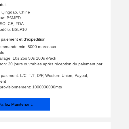
duit
e: Qingdao, Chine
ue: BSMED
: ISO, CE, FDA
odèle: BSLP10
 paiement et d'expédition
commande min: 5000 morceaux
ble
allage: 10s 25s 50s 100s /Pack
aison: 20 jours ouvrables après réception du paiement par
 paiement: L/C, T/T, D/P, Western Union, Paypal,
ent
pprovisionnement: 1000000000mts
Parlez Maintenant.