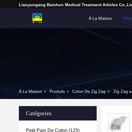
Lianyungang Baishun Medical Treatment Articles Co.,Lt
À La Maison
Prod
À La Maison
>
Produits
>
Coton De Zig Zag
>
Zig Zag a 
Catégories
Petit Pain De Coton
(125)