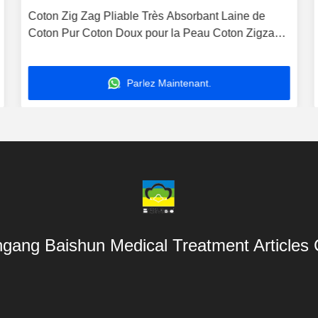
Coton Zig Zag Pliable Très Absorbant Laine de
Coton Pur Coton Doux pour la Peau Coton Zigzag
Chirurgical Coton Zig-Zag Coton Écologique Coton
Absorbant Fournisseur de Coton Médical Tissu de
Parlez Maintenant.
Coton Zig Zag
gang Baishun Medical Treatment Articles 