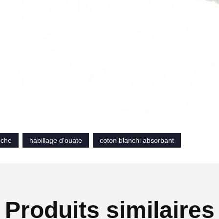
nche
habillage d'ouate
coton blanchi absorbant
Produits similaires