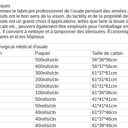
iques
mmes le fabricant professionnel de l'ouate pendant des années.
its ont le bon sens de la vision, du tactility et de la propriété de
uits ont un grand choix d'applications, telles que faire la boule
ale etc., peuvent également être employés pour l'emballage en
on. Il convient à nettoyer et à tamponner des blessures. Économ
ires et et les hôpitaux.
rurgical médical d'ouate
n
Paquet
Taille de carton
500rolls/ctn
56*36*56cm
400rolls/ctn
56*37*56cm
300rolls/ctn
61*37*61cm
200rolls/ctn
61*31*61cm
200rolls/ctn
61*31*61cm
100rolls/ctn
61*36*36cm
50rolls/ctn
41*41*41cm
50rolls/ctn
41*41*41cm
40rolls/ctn
61*37*46cm
40rolls/ctn
61*37*46cm
40rolls/ctn
61*38*48cm