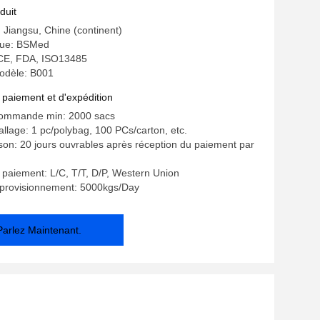
duit
: Jiangsu, Chine (continent)
ue: BSMed
: CE, FDA, ISO13485
odèle: B001
 paiement et d'expédition
commande min: 2000 sacs
allage: 1 pc/polybag, 100 PCs/carton, etc.
aison: 20 jours ouvrables après réception du paiement par
 paiement: L/C, T/T, D/P, Western Union
pprovisionnement: 5000kgs/Day
Parlez Maintenant.