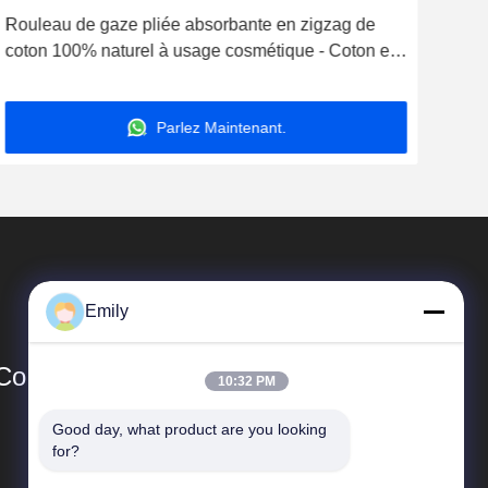
Rouleau de gaze pliée absorbante en zigzag de
coton 100% naturel à usage cosmétique - Coton en
zigzag écologique - Fournisseur de coton médical
Parlez Maintenant.
Emily
Co.,Ltd.
10:32 PM
Good day, what product are you looking 
Liens Rapides
for?
Profil de l'entreprise