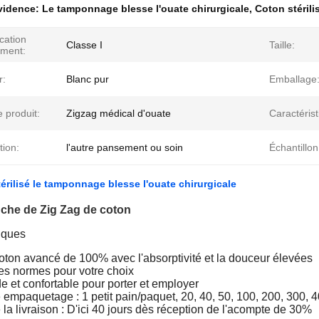
évidence:
Le tamponnage blesse l'ouate chirurgicale
,
Coton stéril
ication
Classe I
Taille:
ument:
r:
Blanc pur
Emballage
 produit:
Zigzag médical d'ouate
Caractérist
tion:
l'autre pansement ou soin
Échantillon
térilisé le tamponnage blesse l'ouate chirurgicale
nche de Zig Zag de coton
iques
coton avancé de 100% avec l'absorptivité et la douceur élevées
tes normes pour votre choix
 et confortable pour porter et employer
e empaquetage : 1 petit pain/paquet, 20, 40, 50, 100, 200, 300, 4
e la livraison : D'ici 40 jours dès réception de l'acompte de 30%