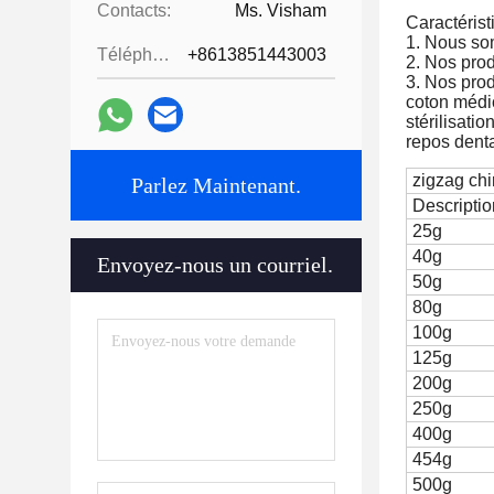
Contacts:
Ms. Visham
Caractérist
1. Nous so
Téléphone:
+8613851443003
2. Nos produ
3. Nos prod
coton médic
stérilisati
repos denta
zigzag chi
Parlez Maintenant.
Descriptio
25g
40g
Envoyez-nous un courriel.
50g
80g
100g
125g
200g
250g
400g
454g
500g