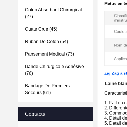
Mettre en 
Coton Absorbant Chirurgical
Classif
(27)
d'instr
Ouate Crue
(45)
Couleu
Ruban De Coton
(54)
Nom de
Pansement Médical
(73)
Applica
Bande Chirurgicale Adhésive
(76)
Zig Zag a s
Laine bla
Bandage De Premiers
Secours
(61)
Caractérist
1. Fait du 
2. Différen
Contacts
3. Commode
4. Détail d
5. Détail d