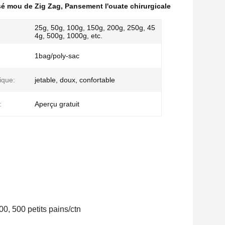
isé mou de Zig Zag
,
Pansement l'ouate chirurgicale
25g, 50g, 100g, 150g, 200g, 250g, 45
4g, 500g, 1000g, etc.
:
1bag/poly-sac
ique:
jetable, doux, confortable
:
Aperçu gratuit
00, 500 petits pains/ctn