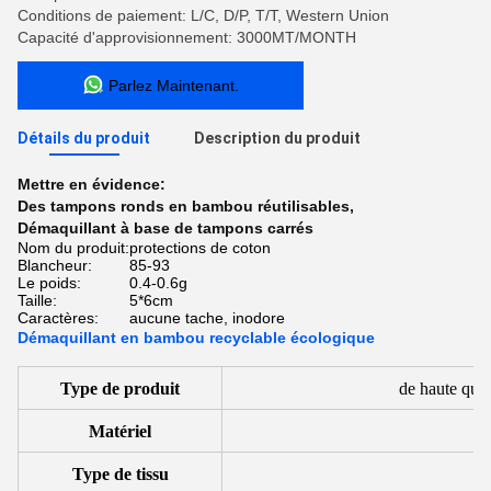
Conditions de paiement: L/C, D/P, T/T, Western Union
Capacité d'approvisionnement: 3000MT/MONTH
Parlez Maintenant.
Détails du produit
Description du produit
Mettre en évidence:
Des tampons ronds en bambou réutilisables
,
Démaquillant à base de tampons carrés
Nom du produit:
protections de coton
Blancheur:
85-93
Le poids:
0.4-0.6g
Taille:
5*6cm
Caractères:
aucune tache, inodore
Démaquillant en bambou recyclable écologique
Type de produit
de haute qual
Matériel
10
Type de tissu