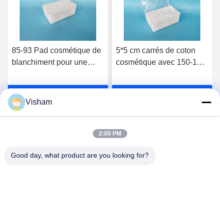
85-93 Pad cosmétique de
5*5 cm carrés de coton
blanchiment pour une
cosmétique avec 150-180
application uniforme et
g par mètre carré
fluide des produits de
Parlez Maintenant.
Parlez Maintenant.
soins de la peau
Visham
2:00 PM
Good day, what product are you looking for?
Lianyungang Baishun Medical Treatment
Articles Co.,Ltd.
sales@surgical-dressing.com