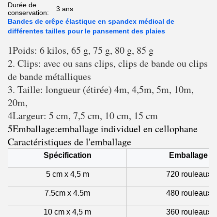
Durée de
3 ans
conservation:
Bandes de crêpe élastique en spandex médical de
différentes tailles pour le pansement des plaies
1Poids: 6 kilos, 65 g, 75 g, 80 g, 85 g
2. Clips: avec ou sans clips, clips de bande ou clips
de bande métalliques
3. Taille: longueur (étirée) 4m, 4,5m, 5m, 10m,
20m,
4Largeur: 5 cm, 7,5 cm, 10 cm, 15 cm
5Emballage:emballage individuel en cellophane
Caractéristiques de l'emballage
Spécification
Emballage
5 cm x 4,5 m
720 rouleaux
7.5cm x 4.5m
480 rouleaux
10 cm x 4,5 m
360 rouleaux