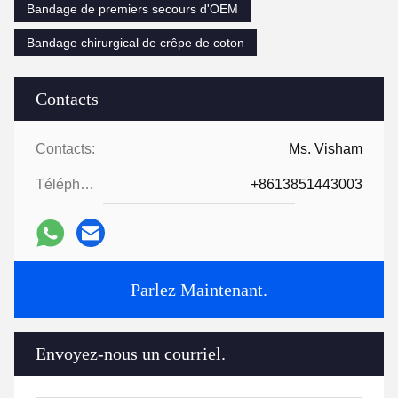
Bandage de premiers secours d'OEM
Bandage chirurgical de crêpe de coton
Contacts
Contacts:
Ms. Visham
Téléphone:
+8613851443003
Parlez Maintenant.
Envoyez-nous un courriel.