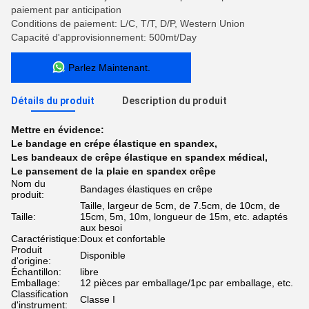
paiement par anticipation
Conditions de paiement: L/C, T/T, D/P, Western Union
Capacité d'approvisionnement: 500mt/Day
Parlez Maintenant.
Détails du produit
Description du produit
Mettre en évidence:
Le bandage en crépe élastique en spandex
,
Les bandeaux de crêpe élastique en spandex médical
,
Le pansement de la plaie en spandex crêpe
Nom du
Bandages élastiques en crêpe
produit:
Taille, largeur de 5cm, de 7.5cm, de 10cm, de
Taille:
15cm, 5m, 10m, longueur de 15m, etc. adaptés
aux besoi
Caractéristique:
Doux et confortable
Produit
Disponible
d'origine:
Échantillon:
libre
Emballage:
12 pièces par emballage/1pc par emballage, etc.
Classification
Classe I
d'instrument: