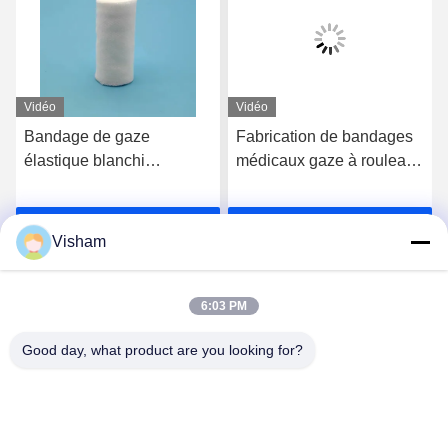
Vidéo
Vidéo
Bandage de gaze
Fabrication de bandages
élastique blanchi
médicaux gaze à rouleaux
Premiers soins Bandage
stériles de coton de 7,5
PBT stérile
cm gaze à bandages
Parlez Maintenant.
Parlez Maintenant.
laminés de 5 cm
Visham
6:03 PM
Good day, what product are you looking for?
Lianyungang Baishun Medical Treatment
Articles Co.,Ltd.
sales@surgical-dressing.com