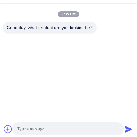
de santé
2:35 PM
Good day, what product are you looking for?
Lianyungang Baishun Medical Treatment
Articles Co.,Ltd.
sales@surgical-dressing.com
86--13851443003
Il a été déclaré coupable d'une infraction à l'ordre public
et de violation des droits de l'homme.
Chine Bonne qualité Petit pain de coton Le fournisseur.
2018-2026 Lianyungang Baishun Medical Treatment Articles
Co.,Ltd. Tous les droits réservés.