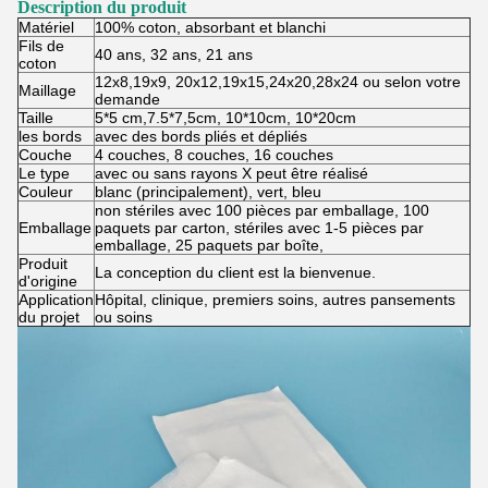
Description du produit
Matériel
100% coton, absorbant et blanchi
Fils de
40 ans, 32 ans, 21 ans
coton
12x8,19x9, 20x12,19x15,24x20,28x24 ou selon votre
Maillage
demande
Taille
5*5 cm,7.5*7,5cm, 10*10cm, 10*20cm
les bords
avec des bords pliés et dépliés
Couche
4 couches, 8 couches, 16 couches
Le type
avec ou sans rayons X peut être réalisé
Couleur
blanc (principalement), vert, bleu
non stériles avec 100 pièces par emballage, 100
Emballage
paquets par carton, stériles avec 1-5 pièces par
emballage, 25 paquets par boîte,
Produit
La conception du client est la bienvenue.
d'origine
Application
Hôpital, clinique, premiers soins, autres pansements
du projet
ou soins