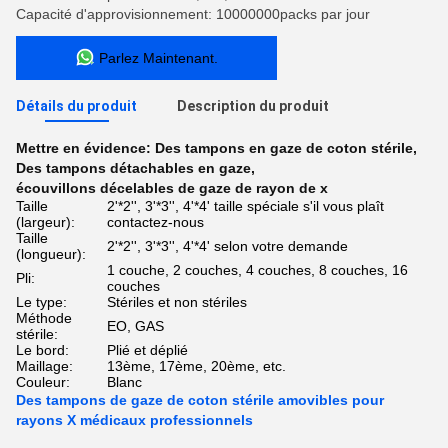
Capacité d'approvisionnement: 10000000packs par jour
Parlez Maintenant.
Détails du produit
Description du produit
Mettre en évidence:
Des tampons en gaze de coton stérile
,
Des tampons détachables en gaze
,
écouvillons décelables de gaze de rayon de x
Taille
2'*2'', 3'*3'', 4'*4' taille spéciale s'il vous plaît
(largeur):
contactez-nous
Taille
2'*2'', 3'*3'', 4'*4' selon votre demande
(longueur):
1 couche, 2 couches, 4 couches, 8 couches, 16
Pli:
couches
Le type:
Stériles et non stériles
Méthode
EO, GAS
stérile:
Le bord:
Plié et déplié
Maillage:
13ème, 17ème, 20ème, etc.
Couleur:
Blanc
Des tampons de gaze de coton stérile amovibles pour
rayons X médicaux professionnels