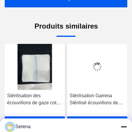
Produits similaires
Stérilisation des
Stérilisation Gamma
écouvillons de gaze coton
Stérilisé écouvillons de
jetable non stérile pour
gaze dépliés Taille
une propreté optimale
d'emballage stérile Avec
Parlez Maintenant.
Parlez Maintenant.
1-5pcs / Pack Pour les
Serena
établissements de soins