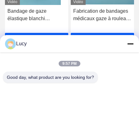
Vidéo
Vidéo
Bandage de gaze
Fabrication de bandages
élastique blanchi
médicaux gaze à rouleaux
Premiers soins Bandage
stériles de coton de 7,5
PBT stérile
cm gaze à bandages
Parlez Maintenant.
Parlez Maintenant.
laminés de 5 cm
Lucy
9:57 PM
Good day, what product are you looking for?
Lianyungang Baishun Medical Treatment
Articles Co.,Ltd.
sales@surgical-dressing.com
86--13851443003
Il a été déclaré coupable d'une infraction à l'ordre public
et de violation des droits de l'homme.