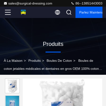
sales@surgical-dressing.com
86--13851443003
Parlez Maintenant
Produits
À La Maison
>
Produits
>
Boules De Coton
>
Boules de
coton jetables médicales et dentaires en gros OEM 100% coton
pur, petites tailles certifiées CE, fourniture en vrac