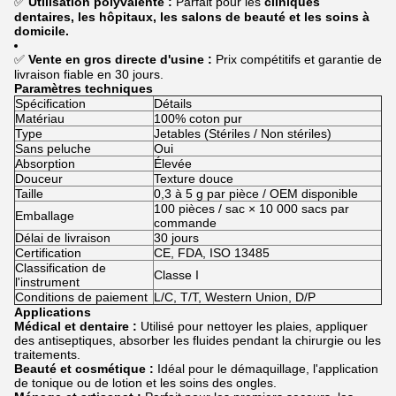
✅
Utilisation polyvalente :
Parfait pour les
cliniques
dentaires, les hôpitaux, les salons de beauté et les soins à
domicile.
✅
Vente en gros directe d'usine :
Prix compétitifs et garantie de
livraison fiable en 30 jours.
Paramètres techniques
Spécification
Détails
Matériau
100% coton pur
Type
Jetables (Stériles / Non stériles)
Sans peluche
Oui
Absorption
Élevée
Douceur
Texture douce
Taille
0,3 à 5 g par pièce / OEM disponible
100 pièces / sac × 10 000 sacs par
Emballage
commande
Délai de livraison
30 jours
Certification
CE, FDA, ISO 13485
Classification de
Classe I
l'instrument
Conditions de paiement
L/C, T/T, Western Union, D/P
Applications
Médical et dentaire :
Utilisé pour nettoyer les plaies, appliquer
des antiseptiques, absorber les fluides pendant la chirurgie ou les
traitements.
Beauté et cosmétique :
Idéal pour le démaquillage, l'application
de tonique ou de lotion et les soins des ongles.