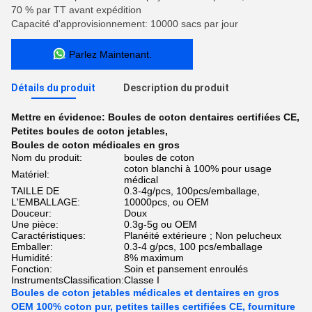
70 % par TT avant expédition
Capacité d'approvisionnement: 10000 sacs par jour
Parlez Maintenant.
Détails du produit
Description du produit
Mettre en évidence:
Boules de coton dentaires certifiées CE
,
Petites boules de coton jetables
,
Boules de coton médicales en gros
Nom du produit:
boules de coton
coton blanchi à 100% pour usage
Matériel:
médical
TAILLE DE
0.3-4g/pcs, 100pcs/emballage,
L'EMBALLAGE:
10000pcs, ou OEM
Douceur:
Doux
Une pièce:
0.3g-5g ou OEM
Caractéristiques:
Planéité extérieure ; Non pelucheux
Emballer:
0.3-4 g/pcs, 100 pcs/emballage
Humidité:
8% maximum
Fonction:
Soin et pansement enroulés
InstrumentsClassification:
Classe I
Boules de coton jetables médicales et dentaires en gros
OEM 100% coton pur, petites tailles certifiées CE, fourniture