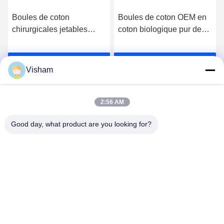
Boules de coton
Boules de coton OEM en
chirurgicales jetables
coton biologique pur de
directement du fabricant
haute qualité, 100 %,
en gros 100% pur coton
boules de coton blanches,
Parlez Maintenant.
Parlez Maintenant.
biologique boules de
pansement médical stérile
Visham
coton absorbantes stériles
jetable chirurgical
pansement médical stérile
2:56 AM
Good day, what product are you looking for?
Lianyungang Baishun Medical Treatment
Articles Co.,Ltd.
sales@surgical-dressing.com
86--13851443003
Il a été déclaré coupable d'une infraction à l'ordre public
et de violation des droits de l'homme.