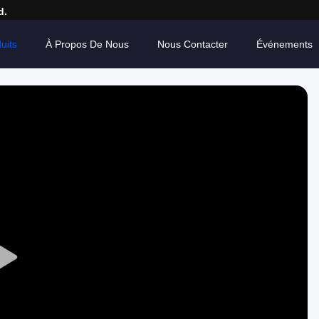
d.
uits
À Propos De Nous
Nous Contacter
Événements
Play
Video