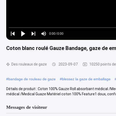
Loaded
:
0%
0:00
/
0:00
Play
Play
Play
Mute
Current
Duration
next
next
Coton blanc roulé Gauze Bandage, gaze de em
Time
Des rouleaux de gaze
2023-09-07
10250 points de
#
bandage de rouleau de gaze
#
blessez la gaze de emballage
Détails de produit : Coton 100% Gauze Roll absorbant médical /M
médical /Medical Guaze Matériel coton 100% Feature1 doux, confor
Messages de visiteur