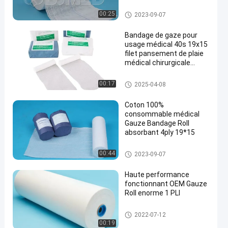
fonction du client
Des rouleaux de gaze
00:25
2023-09-07
Bandage de gaze pour
usage médical 40s 19x15
filet pansement de plaie
médical chirurgicale
en
absorbant rouleau de
gaze
Des rouleaux de gaze
00:17
2025-04-08
Coton 100%
consommable médical
Gauze Bandage Roll
absorbant 4ply 19*15
Des rouleaux de gaze
00:44
2023-09-07
Haute performance
fonctionnant OEM Gauze
Roll enorme 1 PLI
Des rouleaux de gaze
2022-07-12
00:19