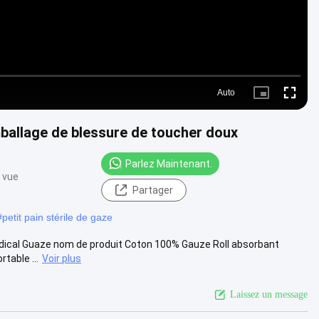
Auto
Picture-
Fullscre
in-
Picture
ballage de blessure de toucher doux
Parlez Maintenant.
 vue
Partager
#
petit pain stérile de gaze
edical Guaze nom de produit Coton 100% Gauze Roll absorbant
table ...
Voir plus
Laissez un message