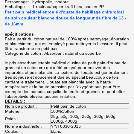
Personnage:
hydrophile, inodore
Emballage:
1 rouleau/papier kraft bleu, sac en PP
Petit pain médical enroulé d'ouate de habillage chirurgical
de soin couleur blanche douce de longueur de fibre de 13 -
de 16mm
spécifications
Fait à partir du coton naturel de 100% après nettoyage, épuration
et blanchiment, qui est employé pour nettoyer la blessure. Il peut
être transformé en petit pain.
Catégorie de coton : Absorbant naturel ou superbe
le prix absorbant jetable médical d'usine de petit pain d'ouate de
gros est un coton cru qui a été peigné pour enlever des
impuretés et puis blanchi. La texture de l'ouate est généralement
très soyeuse et doucement due au spécial beaucoup de fois
cardant le traitement. L'ouate est blanchie avec la haute
température et la haute pression par l'oxygène pur, pour être
exempte des noeuds, coquille de feuille et graines, et peut offrir
l'absorptivité élevée, aucune irritation.
DÉTAILS :
Nom de produit :
Petit pain de coton
Matériel :
100%Cotton
25g, 50g, 100g, 250g, 300g, 500g,
Poids :
1000g, 4000g
Norme industrielle :
YY/T0330-2015
Couleur :
blanc