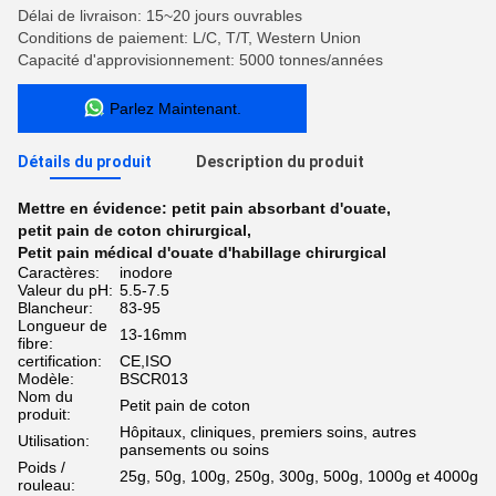
Délai de livraison: 15~20 jours ouvrables
Conditions de paiement: L/C, T/T, Western Union
Capacité d'approvisionnement: 5000 tonnes/années
Parlez Maintenant.
Détails du produit
Description du produit
Mettre en évidence:
petit pain absorbant d'ouate
,
petit pain de coton chirurgical
,
Petit pain médical d'ouate d'habillage chirurgical
Caractères:
inodore
Valeur du pH:
5.5-7.5
Blancheur:
83-95
Longueur de
13-16mm
fibre:
certification:
CE,ISO
Modèle:
BSCR013
Nom du
Petit pain de coton
produit:
Hôpitaux, cliniques, premiers soins, autres
Utilisation:
pansements ou soins
Poids /
25g, 50g, 100g, 250g, 300g, 500g, 1000g et 4000g
rouleau: