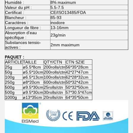
Humidité :
8% maximum
Valeur du pH :
5.5-7.5
Certificat :
CE/ISO13485/FDA
Blancheur :
85-93
Caractères :
inodore
Longueur de fibre :
13-16mm
Absorption d'eau
23g/min
spécifique :
Substances tensio-
2mm maximum
actives :
PAQUET :
ARTICLE
TAILLE
QTY/CTN
CTN SZIE
25g
ø5.5*8cm
200rolls/ctn
56*35*28cm
50g
ø5.5*10cm
200rolls/ctn
42*27*47cm
100g
ø6.5*13cm
100rolls/ctn
62*28*32cm
250g
ø8*20cm
600rolls/ctn
50*32*42cm
500g
ø9.5*30cm
25rolls/ctn
50*32*50cm
500g
ø9.5*30cm
30rolls/ctn
57*30.5*47cm
1000g
ø13*35cm
20rolls/ctn
64*35*50cm