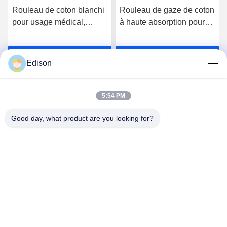
Rouleau de coton blanchi
Rouleau de gaze de coton
pour usage médical,
à haute absorption pour
fabriqué à partir de
professionnels et
matériaux écologiques
établissements médicaux
Parlez Maintenant.
Parlez Maintenant.
Edison
5:54 PM
Good day, what product are you looking for?
Lianyungang Baishun Medical Treatment
Articles Co.,Ltd.
sales@surgical-dressing.com
86--13851443003
Il a été déclaré coupable d'une infraction à l'ordre public
et de violation des droits de l'homme.