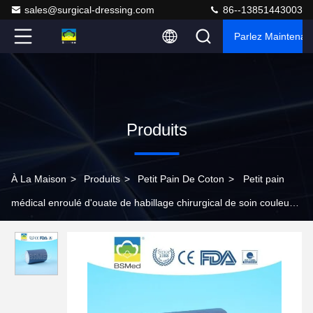
sales@surgical-dressing.com
86--13851443003
Parlez Maintenant
Produits
À La Maison
>
Produits
>
Petit Pain De Coton
>
Petit pain
médical enroulé d'ouate de habillage chirurgical de soin couleur
blanche douce de longueur de fibre de 13 - de 16mm