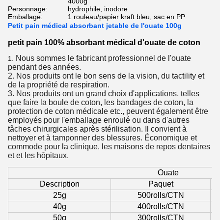
4000g
Personnage:
hydrophile, inodore
Emballage:
1 rouleau/papier kraft bleu, sac en PP
Petit pain médical absorbant jetable de l'ouate 100g
petit pain 100% absorbant médical d'ouate de coton
Nous sommes le fabricant professionnel de l'ouate
1.
pendant des années.
2. Nos produits ont le bon sens de la vision, du tactility et
de la propriété de respiration.
3. Nos produits ont un grand choix d'applications, telles
que faire la boule de coton, les bandages de coton, la
protection de coton médicale etc., peuvent également être
employés pour l'emballage enroulé ou dans d'autres
tâches chirurgicales après stérilisation. Il convient à
nettoyer et à tamponner des blessures. Économique et
commode pour la clinique, les maisons de repos dentaires
et et les hôpitaux.
Ouate
Description
Paquet
25g
500rolls/CTN
40g
400rolls/CTN
50g
300rolls/CTN