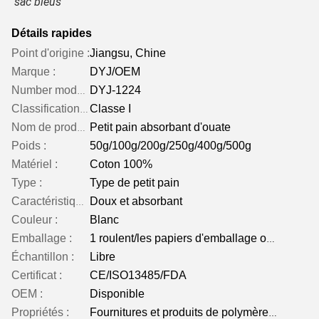
sac bleus
Détails rapides
Point d'origine :
Jiangsu, Chine
Marque :
DYJ/OEM
DYJ-1224
Number modèle :
Classe I
Classification d'instrument :
Petit pain absorbant d'ouate
Nom de produit :
Poids :
50g/100g/200g/250g/400g/500g
Matériel :
Coton 100%
Type :
Type de petit pain
Doux et absorbant
Caractéristique :
Couleur :
Blanc
Emballage :
1 roulent/les papiers d'emballage ou poly-sac bleus
Échantillon :
Libre
Certificat :
CE/ISO13485/FDA
OEM :
Disponible
Propriétés :
Fournitures et produits de polymère médicaux