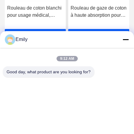
Rouleau de coton blanchi
Rouleau de gaze de coton
pour usage médical,
à haute absorption pour
fabriqué à partir de
professionnels et
matériaux écologiques
établissements médicaux
Parlez Maintenant.
Parlez Maintenant.
Emily
9:12 AM
Good day, what product are you looking for?
Lianyungang Baishun Medical Treatment
Articles Co.,Ltd.
sales@surgical-dressing.com
86--13851443003
Il a été déclaré coupable d'une infraction à l'ordre public
et de violation des droits de l'homme.