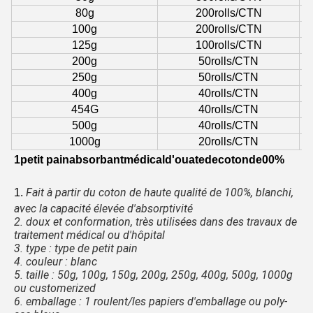
80g
200rolls/CTN
100g
200rolls/CTN
125g
100rolls/CTN
200g
50rolls/CTN
250g
50rolls/CTN
400g
40rolls/CTN
454G
40rolls/CTN
500g
40rolls/CTN
1000g
20rolls/CTN
1
petit painabsorbantmédicald'ouatedecotonde00%
Fait à partir du coton de haute qualité de 100%, blanchi, 
1.
avec la capacité élevée d'absorptivité
2. doux et conformation, très utilisées dans des travaux de 
traitement médical ou d'hôpital
3. type : type de petit pain
4. couleur : blanc
5. taille : 50g, 100g, 150g, 200g, 250g, 400g, 500g, 1000g 
ou customerized
6. emballage : 1 roulent/les papiers d'emballage ou poly-