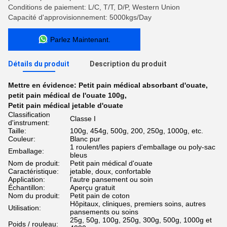
Conditions de paiement: L/C, T/T, D/P, Western Union
Capacité d'approvisionnement: 5000kgs/Day
Parlez Maintenant.
Détails du produit
Description du produit
Mettre en évidence:
Petit pain médical absorbant d'ouate
,
petit pain médical de l'ouate 100g
,
Petit pain médical jetable d'ouate
Classification
Classe I
d'instrument:
Taille:
100g, 454g, 500g, 200, 250g, 1000g, etc.
Couleur:
Blanc pur
1 roulent/les papiers d'emballage ou poly-sac
Emballage:
bleus
Nom de produit:
Petit pain médical d'ouate
Caractéristique:
jetable, doux, confortable
Application:
l'autre pansement ou soin
Échantillon:
Aperçu gratuit
Nom du produit:
Petit pain de coton
Hôpitaux, cliniques, premiers soins, autres
Utilisation:
pansements ou soins
25g, 50g, 100g, 250g, 300g, 500g, 1000g et
Poids / rouleau: