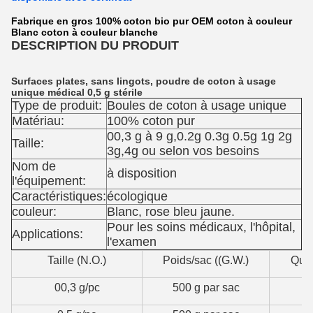
Fabrique en gros 100% coton bio pur OEM coton à couleur
Blanc coton à couleur blanche
DESCRIPTION DU PRODUIT
Surfaces plates, sans lingots, poudre de coton à usage
unique médical 0,5 g stérile
Type de produit:
Boules de coton à usage unique
Matériau:
100% coton pur
00,3 g à 9 g,0.2g 0.3g 0.5g 1g 2g
Taille:
3g,4g ou selon vos besoins
Nom de
à disposition
l'équipement:
Caractéristiques:
écologique
couleur:
Blanc, rose bleu jaune.
Pour les soins médicaux, l'hôpital,
Applications:
l'examen
Taille (N.O.)
Poids/sac ((G.W.)
Quan
00,3 g/pc
500 g par sac