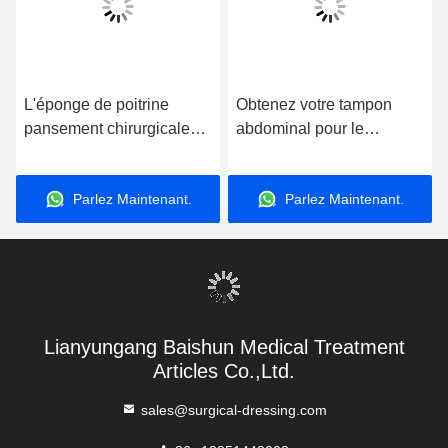
L'éponge de poitrine
Obtenez votre tampon
pansement chirurgicale
abdominal pour le
absorbant coton 5 ans de
pansement et la protection
durée de conservation
de la plaie L' éponge de
Parlez Maintenant.
Parlez Maintenant.
pansement médical
poitrine absorbant de
absorbant et blanchi pour
coton médical Blanc
une protection efficace
pansement chirurgical
des plaies
Lianyungang Baishun Medical Treatment
Articles Co.,Ltd.
sales@surgical-dressing.com