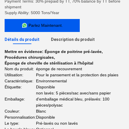
Payment Terms: 30% prepaid by TT, 70% balance by TT before
shipment
Supply Ability: 5000 Tons/Year
Parlez Maintenant.
Détails du produit
Description du produit
Mettre en évidence:
Éponge de poitrine pré-lavée
,
Procédures chirurgicales
,
Éponge de cheville de stérilisation à l'hôpital
Nom du produit:
éponge de recouvrement
Utilisation:
Pour le pansement et la protection des plaies
Caractéristique:
Environnemental
Étiquette:
Disponible
non lavés: 5 pièces/sac avec/sans papier
Emballage:
d'emballage médical bleu, prélavés: 100
pièces/polysac
Couleur:
Blanc
Personnalisation:
Disponible
Le type:
Pré-lavés ou non lavés